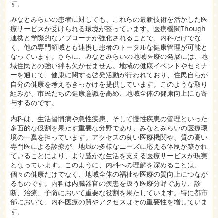
す。
みなとみらいの患者に対しても、これらの最新技術を活かした医
療サービスが受けられる環境が整っています。医療機関Though
連携と学際的なアプローチが強化されることで、内科だけでな
く、他の専門領域とも連携し患者のトータルな健康管理が可能と
なっています。さらに、みなとみらいの地域医療の発展には、地
域住民との強い絆も欠かせません。地域の健康イベントやセミナ
ーを通じて、健康に関する啓発活動が行われており、住民自らが
自分の健康を考えるきっかけを提供しています。このような取り
組みが、市民たちの健康意識を高め、地域全体の健康向上にも寄
与するのです。
内科は、生活習慣病や急性疾患、そして慢性疾患の管理といった
多面的な役割を果たす重要な分野であり、みなとみらいの医療環
境の一翼を担っています。アクセスの良い医療機関や、質の高い
専門医による診療が、地域の多様なニーズに応える体制が築かれ
ていることにより、より豊かな生活を支える医療サービスが現実
となっています。このように、内科への理解を深めることは、
個々の健康だけでなく、地域全体の福祉や医療の質向上につなが
るものです。内科は内臓器官の疾患を扱う医療分野であり、診
断、治療、予防において重要な役割を果たしています。特に都市
部において、内科医療の質やアクセスはその重要性を増していま
す。