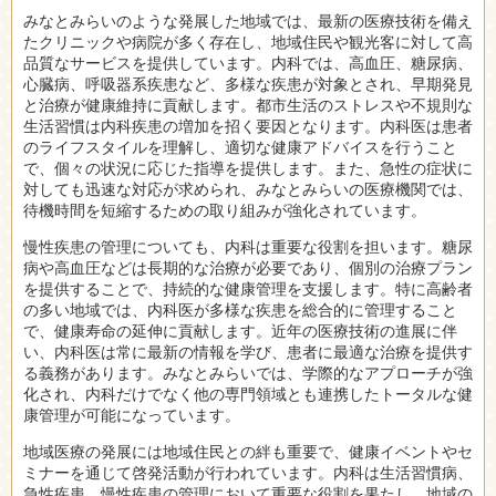
みなとみらいのような発展した地域では、最新の医療技術を備え
たクリニックや病院が多く存在し、地域住民や観光客に対して高
品質なサービスを提供しています。内科では、高血圧、糖尿病、
心臓病、呼吸器系疾患など、多様な疾患が対象とされ、早期発見
と治療が健康維持に貢献します。都市生活のストレスや不規則な
生活習慣は内科疾患の増加を招く要因となります。内科医は患者
のライフスタイルを理解し、適切な健康アドバイスを行うこと
で、個々の状況に応じた指導を提供します。また、急性の症状に
対しても迅速な対応が求められ、みなとみらいの医療機関では、
待機時間を短縮するための取り組みが強化されています。
慢性疾患の管理についても、内科は重要な役割を担います。糖尿
病や高血圧などは長期的な治療が必要であり、個別の治療プラン
を提供することで、持続的な健康管理を支援します。特に高齢者
の多い地域では、内科医が多様な疾患を総合的に管理すること
で、健康寿命の延伸に貢献します。近年の医療技術の進展に伴
い、内科医は常に最新の情報を学び、患者に最適な治療を提供す
る義務があります。みなとみらいでは、学際的なアプローチが強
化され、内科だけでなく他の専門領域とも連携したトータルな健
康管理が可能になっています。
地域医療の発展には地域住民との絆も重要で、健康イベントやセ
ミナーを通じて啓発活動が行われています。内科は生活習慣病、
急性疾患、慢性疾患の管理において重要な役割を果たし、地域の