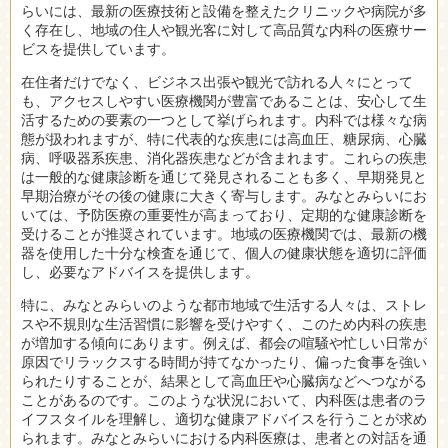
らいには、最新の医療技術と設備を整えたクリニックや病院が多
く存在し、地域の住人や観光客に対して高品質な内科の医療サー
ビスを提供しています。
在住者だけでなく、ビジネス出張や観光で訪れる人々にとって
も、アクセスしやすい医療機関が豊富であることは、安心して生
活するための要素の一つとして挙げられます。内科では様々な病
態が扱われますが、特に代表的な疾患には高血圧、糖尿病、心臓
病、呼吸器系疾患、消化器疾患などが含まれます。これらの疾患
は一般的な健康診断を通じて発見されることも多く、早期発見と
早期治療がその後の健康に大きく寄与します。みなとみらいにお
いては、予防医療の重要性が高まっており、定期的な健康診断を
受けることが推奨されています。地域の医療機関では、最新の機
器を使用した十分な検査を通じて、個人の健康状態を適切に評価
し、必要なアドバイスを提供します。
特に、みなとみらいのような都市地域で生活する人々は、ストレ
スや不規則な生活習慣に影響を受けやすく、このため内科の疾患
が増加する傾向にあります。例えば、都会の喧騒や忙しい日常が
原因でリラックスする時間が持てなかったり、偏った食事を強い
られたりすることが、結果として高血圧や心臓病などへつながる
ことがあるのです。このような状況において、内科医は患者のラ
イフスタイルを理解し、適切な健康アドバイスを行うことが求め
られます。みなとみらいにおける内科医療は、患者との対話を通