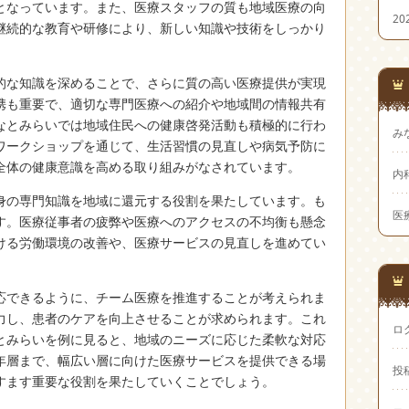
となっています。また、医療スタッフの質も地域医療の向
20
継続的な教育や研修により、新しい知識や技術をしっかり
的な知識を深めることで、さらに質の高い医療提供が実現
携も重要で、適切な専門医療への紹介や地域間の情報共有
なとみらいでは地域住民への健康啓発活動も積極的に行わ
み
ワークショップを通じて、生活習慣の見直しや病気予防に
全体の健康意識を高める取り組みがなされています。
内
身の専門知識を地域に還元する役割を果たしています。も
医
す。医療従事者の疲弊や医療へのアクセスの不均衡も懸念
ける労働環境の改善や、医療サービスの見直しを進めてい
応できるように、チーム医療を推進することが考えられま
力し、患者のケアを向上させることが求められます。これ
ロ
とみらいを例に見ると、地域のニーズに応じた柔軟な対応
年層まで、幅広い層に向けた医療サービスを提供できる場
投
すます重要な役割を果たしていくことでしょう。