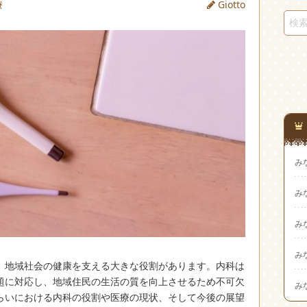
療
Giotto
み
み
み
み
、地域社会の健康を支える大きな役割があります。
内科は
題に対応し、地域住民の生活の質を向上させるため不可欠
み
らいにおける内科の役割や医療の現状、そして今後の展望