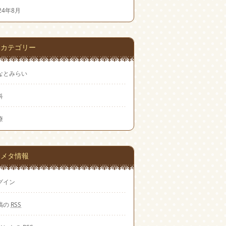
24年8月
カテゴリー
なとみらい
科
療
メタ情報
グイン
稿の
RSS