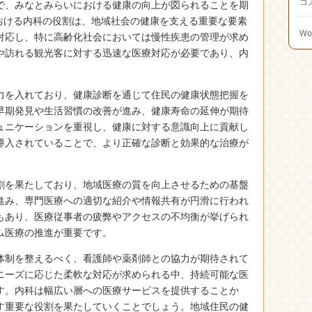
コ
で、みなとみらいにおける健康の向上が図られることを期
における内科の役割は、地域社会の健康を支える重要な要素
Wo
対応し、特に高齢化社会においては慢性疾患の管理が求め
や訪れる観光客に対する迅速な医療対応が必要であり、内
力を入れており、健康診断を通じて住民の健康状態把握を
早期発見や生活習慣の改善が進み、健康寿命の延伸が期待
ュニケーションを重視し、健康に対する意識向上に貢献し
導入されていることで、より正確な診断と効果的な治療が
割を果たしており、地域医療の質を向上させるための基盤
進み、専門医療への適切な紹介や情報共有が円滑に行われ
もあり、医療従事者の疲弊やアクセスの不均衡が挙げられ
ム医療の推進が重要です。
体制を整えるべく、看護師や薬剤師との協力が期待されて
ニーズに応じた柔軟な対応が求められる中、持続可能な医
す。内科は幅広い層への医療サービスを提供することか
す重要な役割を果たしていくことでしょう。地域住民の健