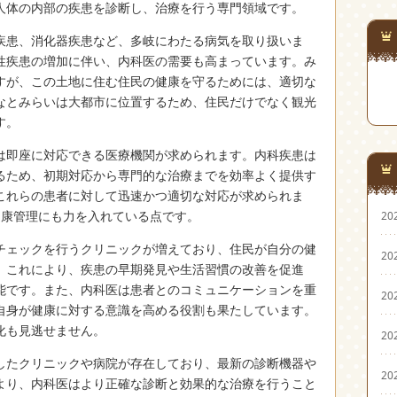
人体の内部の疾患を診断し、治療を行う専門領域です。
疾患、消化器疾患など、多岐にわたる病気を取り扱いま
性疾患の増加に伴い、内科医の需要も高まっています。み
すが、この土地に住む住民の健康を守るためには、適切な
なとみらいは大都市に位置するため、住民だけでなく観光
す。
は即座に対応できる医療機関が求められます。内科疾患は
るため、初期対応から専門的な治療までを効率よく提供す
これらの患者に対して迅速かつ適切な対応が求められま
健康管理にも力を入れている点です。
20
チェックを行うクリニックが増えており、住民が自分の健
20
。これにより、疾患の早期発見や生活習慣の改善を促進
能です。また、内科医は患者とのコミュニケーションを重
20
自身が健康に対する意識を高める役割も果たしています。
化も見逃せません。
20
したクリニックや病院が存在しており、最新の診断機器や
20
より、内科医はより正確な診断と効果的な治療を行うこと