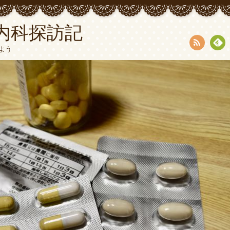
内科探訪記
よう
RSS
Fee
dly