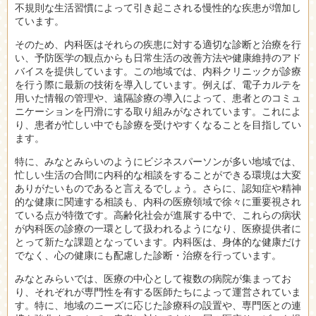
不規則な生活習慣によって引き起こされる慢性的な疾患が増加し
ています。
そのため、内科医はそれらの疾患に対する適切な診断と治療を行
い、予防医学の観点からも日常生活の改善方法や健康維持のアド
バイスを提供しています。この地域では、内科クリニックが診療
を行う際に最新の技術を導入しています。例えば、電子カルテを
用いた情報の管理や、遠隔診療の導入によって、患者とのコミュ
ニケーションを円滑にする取り組みがなされています。これによ
り、患者が忙しい中でも診療を受けやすくなることを目指してい
ます。
特に、みなとみらいのようにビジネスパーソンが多い地域では、
忙しい生活の合間に内科的な相談をすることができる環境は大変
ありがたいものであると言えるでしょう。さらに、認知症や精神
的な健康に関連する相談も、内科の医療領域で徐々に重要視され
ている点が特徴です。高齢化社会が進展する中で、これらの病状
が内科医の診療の一環として扱われるようになり、医療提供者に
とって新たな課題となっています。内科医は、身体的な健康だけ
でなく、心の健康にも配慮した診断・治療を行っています。
みなとみらいでは、医療の中心として複数の病院が集まってお
り、それぞれが専門性を有する医師たちによって運営されていま
す。特に、地域のニーズに応じた診療科の設置や、専門医との連