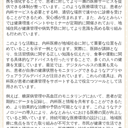
携を強化することで、患者に対してより一層の医療サービスを提
供できる体制が整っています。このような医療環境では、患者が
内科サービスを必要とする時、適切な場所で速やかに診療を受け
ることができるため、安心感が生まれます。また、みなとみらい
では健康増進イベントやセミナーが定期的に開催されており、地
域住民が健康管理や病気予防に対してより意識を高める取り組み
も行われています。
このような活動は、内科医療が地域社会に対して重要な位置を占
めていることを示す一例となります。実際に、医師が講師とな
り、生活習慣病に関する正しい知識を伝えたり、食事や運動に関
する具体的なアドバイスを行ったりすることで、多くの人々の健
康を支援しています。最近では、デジタルヘルスの進展も見ら
れ、患者が自身の健康状態をモニタリングできるようなアプリや
ウェアラブルデバイスが注目されています。これらの道具は、内
科医が患者の健康管理をサポートする上で役立つツールとして活
用されています。
例えば、糖尿病管理や高血圧のモニタリングにおいて、患者が定
期的にデータを記録し、内科医と情報を共有することができるた
め、より効果的な治療や予防が可能となります。このようなテク
ノロジーの導入により、みなとみらいにおける医療の質が向上し
ていると聞いています。持続可能な医療環境の設計には、地域医
療に焦点を当てた取り組みが不可欠です。市民が健康で生活でき