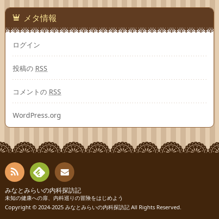
メタ情報
ログイン
投稿の
RSS
コメントの
RSS
WordPress.org
RSS
Fee
みなとみらいの内科探訪記
お問
未知の健康への扉、内科巡りの冒険をはじめよう
Copyright © 2024-2025
みなとみらいの内科探訪記
All Rights Reserved.
dly
い合