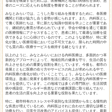
る環境を構築するためには、医療機関と地域の関係性を深め、患
者のニーズに応えられる制度を整備することが求められます。
みなとみらいでは、こうした取り組みを推進するために、各医療
機関と行政が協力し合う姿勢が感じられます。また、内科医とし
て働く医師たちは、常に新たな知識や技術を学ぶことが重要であ
り、継続的な教育が求められています。学会や研修を通じて最新
の医療情報にアクセスすることで、患者に対して最適な治療を提
供できるように心掛けているのです。このような姿勢が、特に変
化が激しい医療現場においては不可欠であり、限られた時間の中
でも質の高い医療サービスを維持する鍵となります。
以上のように、みなとみらいにおける内科医療は、多面的かつ革
新的なアプローチによって、地域住民の健康を守り、生活の質を
向上させるための重要な役割を果たしています。今後も、都市の
発展とともに医療の在り方やサービスの向上が求められる中で、
内科医療の進化が続いていくことでしょう。みなとみらいの医療
環境は、急速に発展する都市生活に適応した高度な内科医療サー
ビスを提供しています。この地域では多くの専門医が、生活習慣
病や感染症、アレルギー疾患などの健康課題に取り組んでおり、
患者の生活の質を向上させる重要な役割を果たしています。
特に、都市特有のストレスや不規則な生活習慣から生じる慢性的
な疾患が増えているため、内科医はそれに合わせた適切な診断と
治療を行い、日常生活改善のアドバイスも提供しています。最新