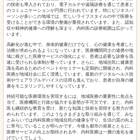
の技術も導入されており、電子カルテや遠隔診療を通じて患者と
のコミュニケーションが円滑に行われています。特にビジネスパ
ーソンが多いこの地域では、忙しいライフスタイルの中で医療を
受けることができる環境の整備が重視されています。また、認知
症や精神的健康への理解も深まり、内科医の診療範囲は広がって
います。
高齢化が進む中で、身体的健康だけでなく、心の健康を考慮した
治療が求められるようになっています。医療機関同士の連携や地
域に根ざした医療サービスの強化により、患者は必要な診療を迅
速に受けられる体制が整っています。さらに、地域住民に健康意
識を高めるためのイベントやセミナーも定期的に開催され、内科
医療が地域社会に広く浸透しています。最新のデジタルヘルス技
術やウェアラブルデバイスの活用も進んでおり、患者が自身の健
康をモニタリングしやすくなっています。
持続可能な医療環境を実現するには、地域医療の重要性に焦点を
当て、医療機関と行政が協力する姿勢が不可欠です。また、内科
医も継続的な教育を受け、新たな知識と技術を習得する努力が求
められています。このようなさまざまな取り組みを通じて、みな
とみらいでは内科医療が地域住民の健康を守り、生活の質の向上
に寄与していることが明らかです。今後も都市の発展とともに、
医療サービスの向上が期待される中、内科医療は一層の進化を遂
げていくでしょう。