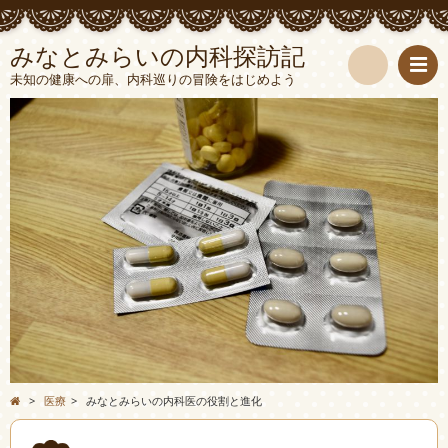
みなとみらいの内科探訪記
未知の健康への扉、内科巡りの冒険をはじめよう
検
索
>
医療
>
みなとみらいの内科医の役割と進化