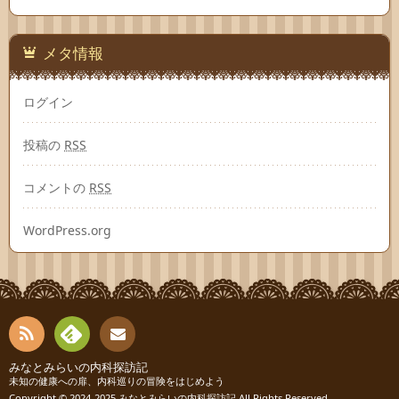
メタ情報
ログイン
投稿の
RSS
コメントの
RSS
WordPress.org
RSS
Fee
みなとみらいの内科探訪記
お問
未知の健康への扉、内科巡りの冒険をはじめよう
Copyright © 2024-2025
みなとみらいの内科探訪記
All Rights Reserved.