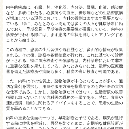
内科的疾患は、心臓、肺、消化器、内分泌、腎臓、血液、感染症
など、多岐にわたる。心臓病や高血圧、糖尿病などの生活習慣病
が増加している現代において、内科の役割はますます重要となっ
ている。特に、みなとみらい周辺では多くの人々が健康診断に励
んでおり、早期発見・早期治療の重要性が浸透している。内科の
診療が行われる際には、まず患者の症状を詳しくヒアリングする
ことから始まる。
この過程で、患者の生活習慣や既往歴など、多面的な情報が収集
される。その後、診察や各種検査が行われ、これに基づいて診断
が下される。特に血液検査や画像診断は、内科診療において非常
に重要な役割を果たしている。みなとみらいには、最新の医療機
器を備えた診療所や病院も多く、精度の高い検査が可能である。
また、内科はその性質上、薬物治療が中心となることが多い。適
切な薬剤を選択し、用量や服用方法を指導するのも内科医の大切
な仕事である。しかし、薬物治療だけではなく、生活習慣の改善
指導も怠らないことが内科医の職務の一環である。特に、食事や
運動習慣、睡眠に関わるアドバイスをすることで、患者の生活の
質を高めることができる。
内科の重要な側面の一つは、早期診断と予防である。病気が進行
する前に症状を軽減し、再発を防ぐために、定期的な健康診断が
推奨されている。みなとみらいでは、多くの企業が社員の健康管