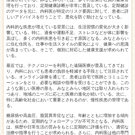
理を行っており、定期健康診断が非常に普及している。定期健診
のデータを元に、内科医が特定のリスク要因に対して、患者に詳
しいアドバイスを行うことで、悪化を防ぐ助けとなっている。
内科的な疾患が増えている背景には、生活習慣の変化が大きく影
響している。特に、過食や運動不足、ストレスなどが体に影響を
及ぼし、多くの内科疾患を引き起こす原因となる。みなとみらい
に住む住民も、仕事や生活スタイルの変化により、健康への意識
が高まっている。そこで、個別に対応した健康支援が求められて
いる。
最近では、テクノロジーを利用した遠隔医療が普及してきてお
り、内科においても患者の負担を軽減する手段として注目されて
いる。オンライン診療を通じて、患者は自宅で医師とコミュニケ
ーションをとり、必要な相談や指導を受けることができる。この
ような新しい医療の形も、みなとみらい地区では取り入れられつ
つあり、地域のニーズに応じた医療の進化が続いている。次に、
特に高齢化社会において重要とされるのが、慢性疾患の管理であ
る。
糖尿病や高血圧、脂質異常症などは、年齢とともに増加する傾向
があるため、定期的なフォローアップが不可欠となる。内科医
は、病歴や日常生活の営みをもとに定期的に評価を行い、適切な
治療や指導を行うことが求められる。さらに、内科医は他の専門