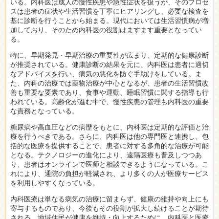
いる。内科医は成人の慢性疾患や急性症状を扱うが、そのプロセ
スは患者の症状や生活習慣を丁寧にヒアリングし、必要な検査を
基に診断を行うことから始まる。現代においては生活習慣病が増
加しており、そのため内科医の役割はますます重要となってい
る。
特に、早期発見・早期治療の重要性が広まり、定期的な健康診断
が推奨されている。健康診断の結果を元に、内科医は患者に適切
なアドバイスを行い、病気の悪化を防ぐ手助けをしている。ま
た、内科の治療では薬物治療が中心となるが、患者の生活習慣改
善も重要な要素であり、食事や運動、睡眠習慣に関する指導も行
われている。高齢化が進む中で、慢性疾患の管理も内科医の重要
な責務となっている。
糖尿病や高血圧などの病歴をもとに、内科医は定期的な評価と治
療を行うべきである。さらに、内科医は他の専門医と連携し、包
括的な医療を提供することで、患者に対する多角的な治療が可能
となる。テクノロジーの進化により、遠隔医療も普及しつつあ
り、患者はオンラインで医师と相談できるようになっている。こ
れにより、通院の負担が軽減され、より多くの人が医療サービス
を利用しやすくなっている。
内科医療は単なる病気の治療に留まらず、健康の維持や向上にも
寄与するものであり、今後もその役割が拡大し続けることが期待
される。地域住民が健康を維持・向上するために、内科医と医療