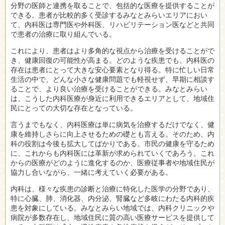
分野の医師と連携を取ることで、包括的な医療を提供することが
できる。患者が比較的多く受診するみなとみらいエリアにおい
て、内科医は専門医や外科医、リハビリテーション医などと共同
で患者の治療に取り組んでいる。
これにより、患者はより多角的な視点から治療を受けることがで
き、健康回復の可能性が高まる。どのような疾患でも、内科医の
存在は患者にとって大きな安心要素となり得る。特に忙しい日常
生活の中で、どんな小さな健康問題でも軽視せず、早期に相談す
ることで、より良い治療を受けることができる。みなとみらい
は、こうした内科医療が身近に利用できるエリアとして、地域住
民にとっての大切な存在となっている。
言うまでもなく、内科医療は単に病気を治療するだけでなく、健
康を維持しさらに向上させるための礎とも言える。そのため、内
科の役割は今後も拡大してばかりである。市民の健康を守るため
に、これからも内科医には革新が求められていくであろう。これ
からの医療がどのように進化するのか、医療従事者や地域住民が
協力し合いながら、一緒に考えていく必要がある。
内科は、様々な疾患の診断と治療に特化した医学の分野であり、
特に心臓、肺、消化器、内分泌、腎臓など多岐にわたる内科的疾
患を対象にしている。みなとみらい地域では、内科クリニックや
病院が多数存在し、地域住民に質の高い医療サービスを提供して