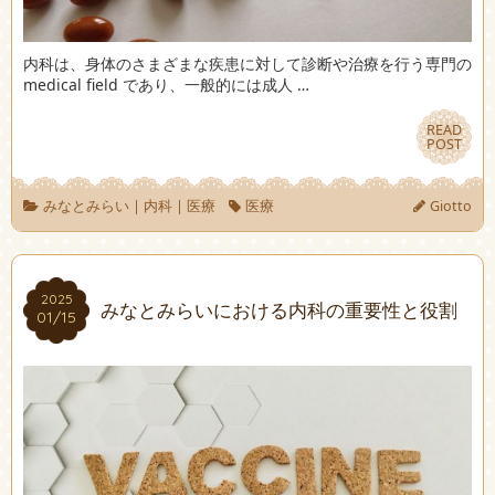
内科は、身体のさまざまな疾患に対して診断や治療を行う専門の
medical field であり、一般的には成人 …
READ
READ
POST
POST
みなとみらい
|
内科
|
医療
医療
Giotto
2025
2025
みなとみらいにおける内科の重要性と役割
01/15
01/15