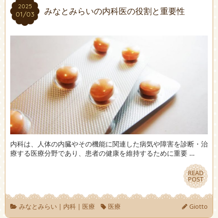
2025
2025
みなとみらいの内科医の役割と重要性
01/03
01/03
内科は、人体の内臓やその機能に関連した病気や障害を診断・治
療する医療分野であり、患者の健康を維持するために重要 …
READ
READ
POST
POST
みなとみらい
|
内科
|
医療
医療
Giotto