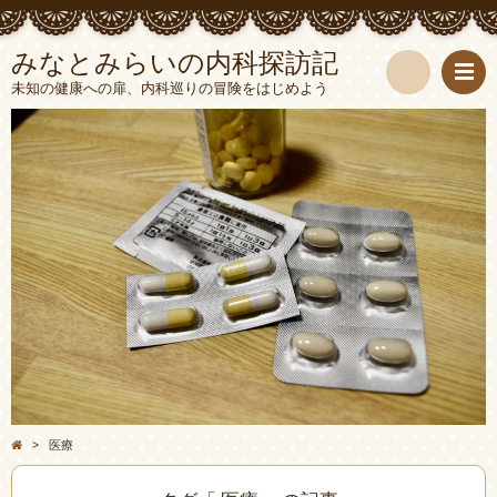
みなとみらいの内科探訪記
未知の健康への扉、内科巡りの冒険をはじめよう
検
索
>
医療