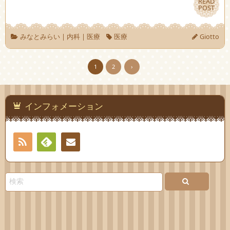
READ
READ
POST
POST
みなとみらい
|
内科
|
医療
医療
Giotto
1
2
›
インフォメーション
RSS
Feedly
お問
い合
わせ