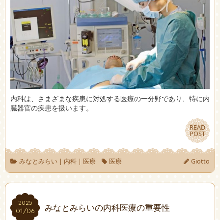
内科は、さまざまな疾患に対処する医療の一分野であり、特に内
臓器官の疾患を扱います。
READ
READ
POST
POST
みなとみらい
|
内科
|
医療
医療
Giotto
2025
2025
みなとみらいの内科医療の重要性
01/06
01/06