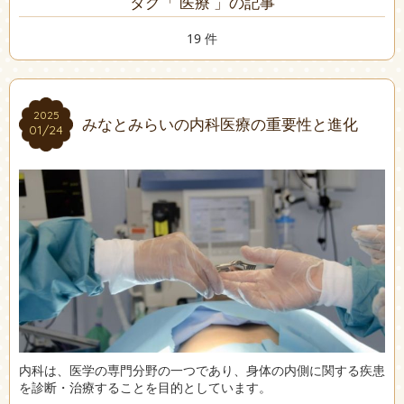
タグ「 医療 」の記事
19 件
2025
2025
みなとみらいの内科医療の重要性と進化
01/24
01/24
内科は、医学の専門分野の一つであり、身体の内側に関する疾患
を診断・治療することを目的としています。