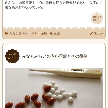
内科は、内臓疾患を中心に診療を行う医療分野であり、以下の主
要な疾患群を扱っている。
READ
READ
POST
POST
みなとみらい
|
内科
|
医療
医療
Giotto
2025
2025
みなとみらいの内科医療とその役割
01/18
01/18