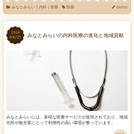
みなとみらい
|
内科
|
医療
医療
Giotto
2024
2024
みなとみらいの内科医療の進化と地域貢献
09/21
09/21
みなとみらいには、多様な医療サービスが提供されており、地域
住民や観光客にとって利便性の高い環境が整っています。