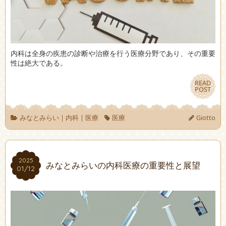
内科は全身の疾患の診断や治療を行う医療分野であり、その重要
性は絶大である。
READ
READ
POST
POST
みなとみらい
|
内科
|
医療
医療
Giotto
2025
2025
みなとみらいの内科医療の重要性と展望
01/12
01/12